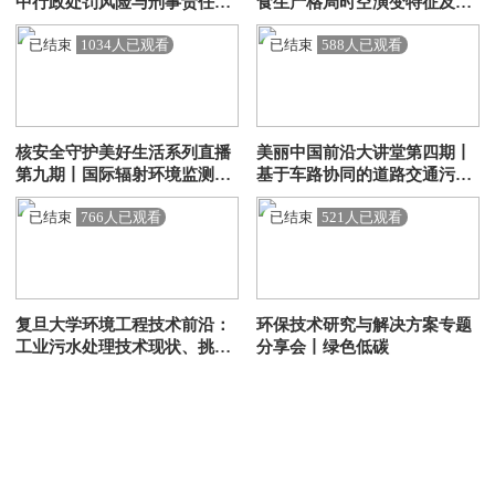
中行政处罚风险与刑事责任风
食生产格局时空演变特征及水
险的变化
碳效应评估
已结束
1034人已观看
已结束
588人已观看
核安全守护美好生活系列直播
美丽中国前沿大讲堂第四期丨
第九期丨国际辐射环境监测标
基于车路协同的道路交通污染
准解读
防治减污降碳智慧管控技术研
已结束
766人已观看
已结束
521人已观看
究与应用
复旦大学环境工程技术前沿：
环保技术研究与解决方案专题
工业污水处理技术现状、挑战
分享会丨绿色低碳
与未来发展趋势
已结束
3043人已观看
已结束
470人已观看