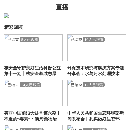
直播
精彩回顾
已结束
8人已观看
已结束
16人已观看
核安全守护美好生活科普公益
环保技术研究与解决方案专题
第十一期丨核安全领域志愿服
分享会：水与污水处理技术
务的时代意义与推动路径
已结束
14人已观看
已结束
12人已观看
美丽中国前沿大讲堂第六期丨
中华人民共和国生态环境部新
不走的“毒素”：新污染物治理
闻发布会丨扎实做好生态环境
为何剑指POPs？
法典实施准备工作为美丽中国