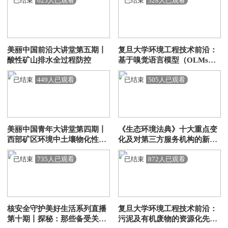
已结束
625人已观看
已结束
328人已观看
建设提供法治保障
美丽中国前沿大讲堂第五期丨
复旦大学环境工程技术前沿：
酸性矿山排水全过程防控
基于嗅觉语言模型（OLMs）
的先进感知技术在环境微生物
已结束
449人已观看
已结束
505人已观看
与生命健康领域的应用
美丽中国青年大讲堂第四期丨
《生态环境法典》十大重点变
西部矿区环境中土壤物化性质
化及对第三方服务机构的新要
变化规律及定量化表征
求
已结束
735人已观看
已结束
872人已观看
核安全守护美好生活系列直播
复旦大学环境工程技术前沿：
第十期丨探秘：那些备受关注
污泥及有机废物的资源化先进