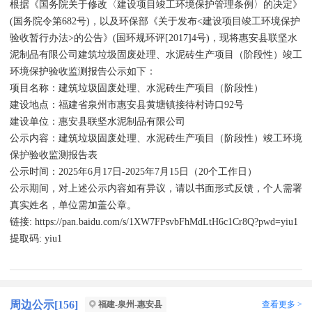
根据《国务院关于修改〈建设项目竣工环境保护管理条例〉的决定》
(国务院令第682号)，以及环保部《关于发布<建设项目竣工环境保护
验收暂行办法>的公告》(国环规环评[2017]4号)，现将惠安县联坚水
泥制品有限公司建筑垃圾固废处理、水泥砖生产项目（阶段性）竣工
环境保护验收监测报告公示如下：
项目名称：建筑垃圾固废处理、水泥砖生产项目（阶段性）
建设地点：福建省泉州市惠安县黄塘镇接待村诗口92号
建设单位：惠安县联坚水泥制品有限公司
公示内容：建筑垃圾固废处理、水泥砖生产项目（阶段性）竣工环境
保护验收监测报告表
公示时间：2025年6月17日-2025年7月15日（20个工作日）
公示期间，对上述公示内容如有异议，请以书面形式反馈，个人需署
真实姓名，单位需加盖公章。
链接: https://pan.baidu.com/s/1XW7FPsvbFhMdLtH6c1Cr8Q?pwd=yiu1
提取码: yiu1
周边公示[
156
]
查看更多 >
福建-泉州-惠安县