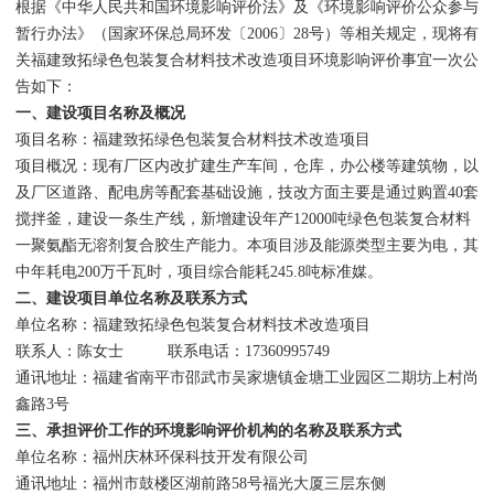
根据《中华人民共和国环境影响评价法》及《环境影响评价公众参与
暂行办法》（国家环保总局环发〔2006〕28号）等相关规定，现将有
关福建致拓绿色包装复合材料技术改造项目环境影响评价事宜一次公
告如下：
一、建设项目名称及概况
项目名称：福建致拓绿色包装复合材料技术改造项目
项目概况：现有厂区内改扩建生产车间，仓库，办公楼等建筑物，以
及厂区道路、配电房等配套基础设施，技改方面主要是通过购置40套
搅拌釜，建设一条生产线，新增建设年产12000吨绿色包装复合材料
一聚氨酯无溶剂复合胶生产能力。本项目涉及能源类型主要为电，其
中年耗电200万千瓦时，项目综合能耗245.8吨标准媒。
二、建设项目单位名称及联系方式
单位名称：福建致拓绿色包装复合材料技术改造项目
联系人：陈女士 联系电话：17360995749
通讯地址：福建省南平市邵武市吴家塘镇金塘工业园区二期坊上村尚
鑫路3号
三、承担
评价工作的环境影响评价机构的名称及联系方式
单位名称：福州庆林环保科技开发有限公司
通讯地址：福州市鼓楼区湖前路58号福光大厦三层东侧